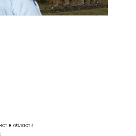
ст в области
к.