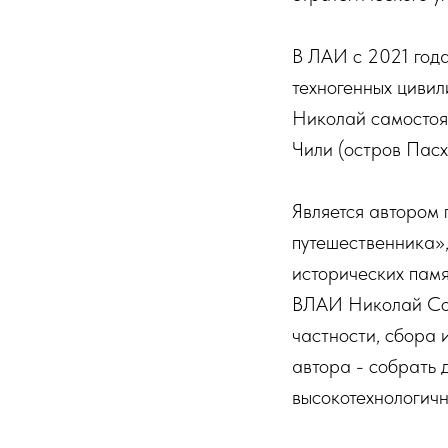
В ЛАИ с 2021 год
техногенных цивил
Николай самостоят
Чили (остров Пасх
Является автором
путешественника»
исторических памя
ВЛАИ Николай Сов
частности, сбора 
автора - собрать 
высокотехнологич