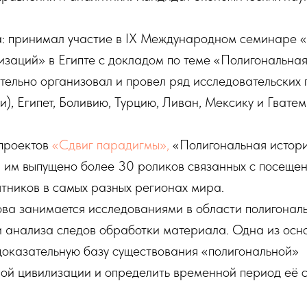
а: принимал участие в IX Международном семинаре 
изаций» в Египте с докладом по теме «Полигональна
ельно организовал и провел ряд исследовательских 
и), Египет, Боливию, Турцию, Ливан, Мексику и Гватем
 проектов
«Сдвиг парадигмы»,
«Полигональная истори
, им выпущено более 30 роликов связанных с посеще
тников в самых разных регионах мира.
а занимается исследованиями в области полигональн
и анализа следов обработки материала. Одна из осн
доказательную базу существования «полигональной»
ной цивилизации и определить временной период её 