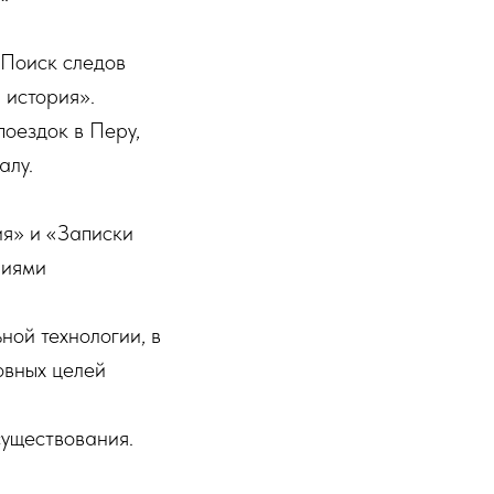
«Поиск следов
я история».
поездок в Перу,
алу.
я» и «Записки
ниями
ой технологии, в
овных целей
существования.