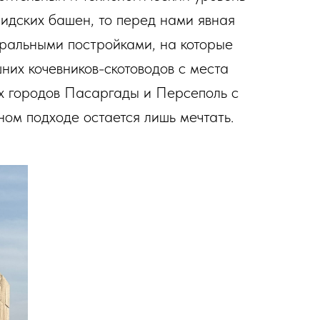
нидских башен, то перед нами явная
кральными постройками, на которые
них кочевников-скотоводов с места
ах городов Пасаргады и Персеполь с
ом подходе остается лишь мечтать.