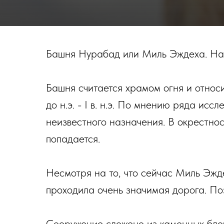
Башня Нурабад или Миль Эждеха. Нах
Башня считается храмом огня и относи
до н.э. - I в. н.э. По мнению ряда и
неизвестного назначения. В окрестнос
попадается.
Несмотря на то, что сейчас Миль Эжд
проходила очень значимая дорога. По
Сооружение сложено из каменных блок