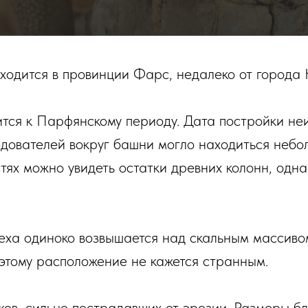
одится в провинции Фарс, недалеко от города 
тся к Парфянскому периоду. Дата постройки неиз
сследователей вокруг башни могло находиться неб
тях можно увидеть остатки древних колонн, одна
еха одиноко возвышается над скальным массиво
этому расположение не кажется странным.
ов, сильно пострадавших от эрозии. Размеры бло