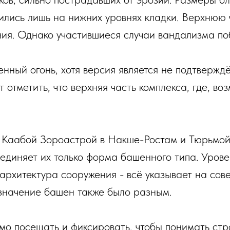
ились лишь на нижних уровнях кладки. Верхнюю 
ния. Однако участившиеся случаи вандализма п
енный огонь, хотя версия является не подтвержд
 отметить, что верхняя часть комплекса, где, во
 Каабой Зороастрой в Накше-Ростам и Тюрьмой
единяет их только форма башенного типа. Уровен
 архитектура сооружения - всё указывает на со
значение башен также было разным.
о посещать и фиксировать, чтобы понимать стр