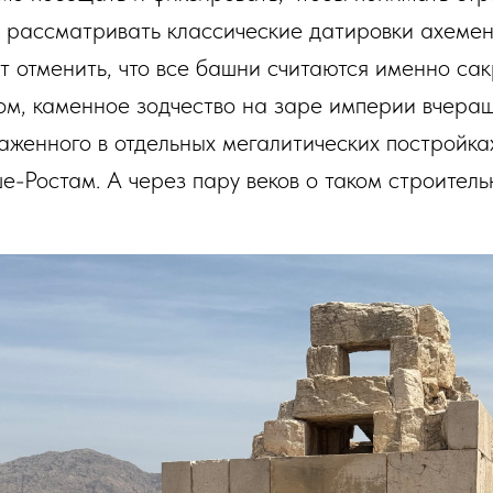
ли рассматривать классические датировки ахеме
т отменить, что все башни считаются именно са
ом, каменное зодчество на заре империи вчераш
раженного в отдельных мегалитических постройк
-Ростам. А через пару веков о таком строительн