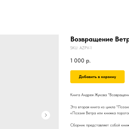
Возвращение Ветр
SKU:
AZPV-1
1 000
р.
Добавить в корзину
Книга Андрея Жукова "Возвращени
Это вторая книга из цикла "Поэзи
«Поэзия Ветра или книжка порого
Сборник представляет собой книжи