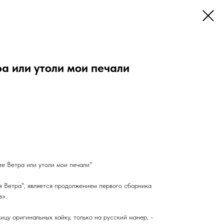
а или утоли мои печали
е Ветра или утоли мои печали"
я Ветра", является продолжением первого сборника
в».
цу оригинальных хайку, только на русский манер, -