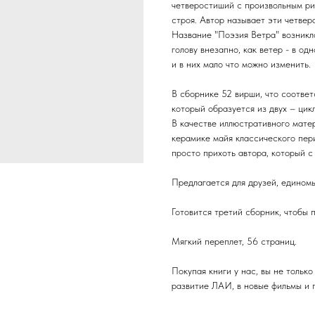
четверостиший с произвольным ри
строя. Автор называет эти четве
Название "Поэзия Ветра" возникло
голову внезапно, как ветер - в одн
и в них мало что можно изменить.
В сборнике 52 вирши, что соответ
который образуется из двух – цик
В качестве иллюстративного мате
керамике майя классического перио
просто прихоть автора, который с
Предлагается для друзей, единомыш
Готовится третий сборник, чтобы п
Мягкий переплет, 56 страниц.
Покупая книги у нас, вы не только
развитие ЛАИ, в новые фильмы и 