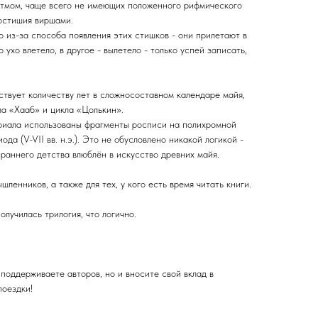
тмом, чаще всего не имеющих положенного рифмического
ростишия виршами.
 из-за способа появления этих стишков - они прилетают в
о ухо влетело, в другое - вылетело - только успей записать,
ствует количеству лет в сложносоставном календаре майя,
ла «Хааб» и цикла «Цолькин».
риала использованы фрагменты росписи на полихромной
да (V-VII вв. н.э.). Это не обусловлено никакой логикой -
 раннего детства влюблён в искусство древних майя.
ленников, а также для тех, у кого есть время читать книги.
олучилась трилогия, что логично.
 поддерживаете авторов, но и вносите свой вклад в
поездки!