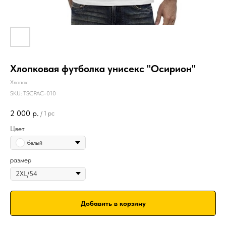
Хлопковая футболка унисекс "Осирион"
Хлопок
SKU:
TSCPAC-010
2 000
р.
/
1 pc
Цвет
белый
размер
Добавить в корзину