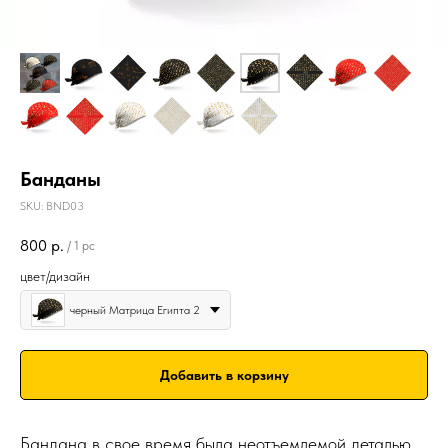
Банданы
SKU:
BND03
800
р.
/
1 pc
цвет/дизайн
черный Матрица Египта 2
Добавить в корзину
Бандана в свое время была неотъемлемой деталью