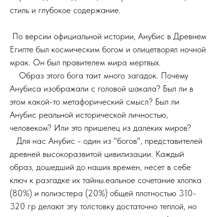
стиль и глубокое содержание.
По версии официальной истории, Анубис в Древнем
Египте был космическим богом и олицетворял ночной
мрак. Он был правителем мира мертвых.
И
Образ этого бога таит много загадок. Почему
Анубиса изображали с головой шакала? Был ли в
этом какой-то метафорический смысл? Был ли
Анубис реальной исторической личностью,
человеком? Или это пришелец из далеких миров?
д
Для нас Анубис - один из "богов", представителей
древней высокоразвитой цивилизации. Каждый
образ, дошедший до наших времен, несет в себе
ключ к разгадке их тайны.еальное сочетание хлопка
(80%) и полиэстера (20%) общей плотностью 310-
320 гр делают эту толстовку достаточно теплой, но