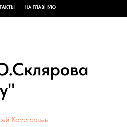
ТАКТЫ
НА ГЛАВНУЮ
Ю.Склярова
у"
сей Комогорцев