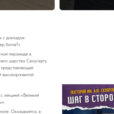
в с докладом
ер богов?»
тной пирамиде в
него царства Сенусерту
т, представляющий
й высокоразвитой
 с лекцией «Великий
ы».
топе. Оказывается, в